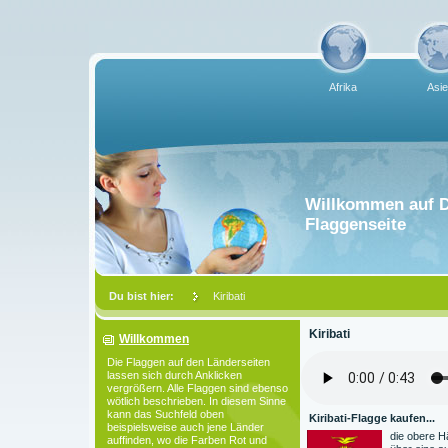
Afrika
Asi
Willkommen auf D
Flaggenseite
Du bist hier:
Kiribati
Kiribati
Willkommen
Die Flaggen auf den Länderseiten
lassen sich durch Anklicken
vergrößern. Alle Flaggen sind ebenso
wötlich beschrieben. In diesem Sinne
kann das Suchfeld oben
Kiribati-Flagge kaufen...
beispielsweise auch jene Länder
die obere Häl
auffinden, wo die Farben Rot und