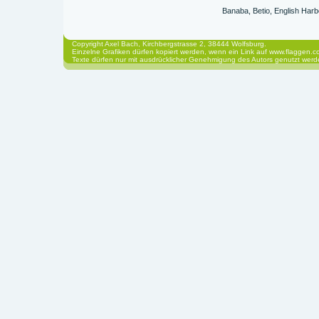
Banaba, Betio, English Harb
Copyright Axel Bach, Kirchbergstrasse 2, 38444 Wolfsburg.
Einzelne Grafiken dürfen kopiert werden, wenn ein Link auf www.flaggen.co
Texte dürfen nur mit ausdrücklicher Genehmigung des Autors genutzt werd