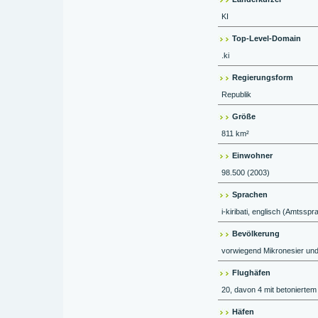
KI
Top-Level-Domain
.ki
Regierungsform
Republik
Größe
811 km²
Einwohner
98.500 (2003)
Sprachen
i-kiribati, englisch (Amtsspr
Bevölkerung
vorwiegend Mikronesier und
Flughäfen
20, davon 4 mit betoniertem 
Häfen