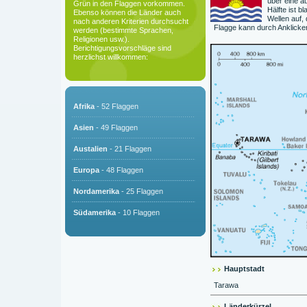
über eine a
Grün in den Flaggen vorkommen.
Hälfte ist b
Ebenso können die Länder auch
Wellen auf, 
nach anderen Kriterien durchsucht
Flagge kann durch Anklicke
werden (bestimmte Sprachen,
Religionen usw.).
Berichtigungsvorschläge sind
herzlichst willkommen:
Afrika
- 52 Flaggen
Asien
- 49 Flaggen
Austalien
- 21 Flaggen
Europa
- 48 Flaggen
Nordamerika
- 25 Flaggen
Südamerika
- 10 Flaggen
Hauptstadt
Tarawa
Länderkürzel