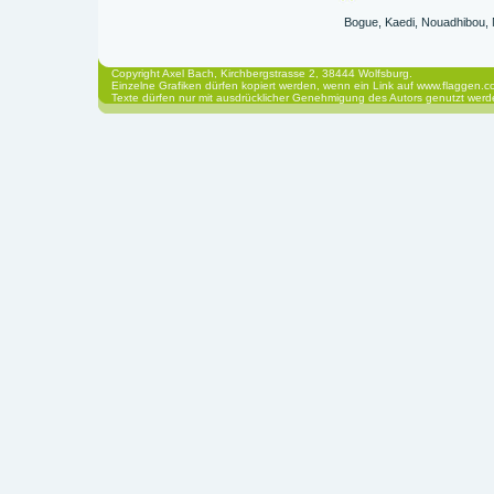
Bogue, Kaedi, Nouadhibou,
Copyright Axel Bach, Kirchbergstrasse 2, 38444 Wolfsburg.
Einzelne Grafiken dürfen kopiert werden, wenn ein Link auf www.flaggen.co
Texte dürfen nur mit ausdrücklicher Genehmigung des Autors genutzt werd