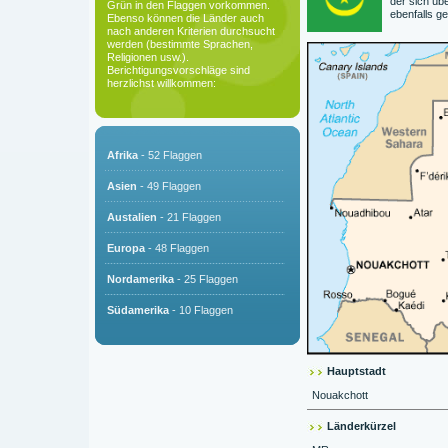
der sich üb
Grün in den Flaggen vorkommen.
ebenfalls g
Ebenso können die Länder auch
nach anderen Kriterien durchsucht
werden (bestimmte Sprachen,
Religionen usw.).
Berichtigungsvorschläge sind
herzlichst willkommen:
Afrika
- 52 Flaggen
Asien
- 49 Flaggen
Austalien
- 21 Flaggen
Europa
- 48 Flaggen
Nordamerika
- 25 Flaggen
Südamerika
- 10 Flaggen
Hauptstadt
Nouakchott
Länderkürzel