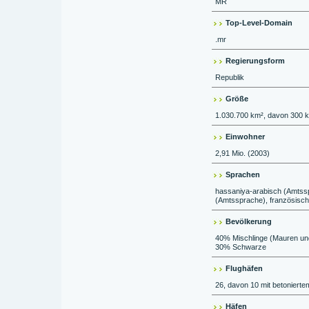
MR
Top-Level-Domain
.mr
Regierungsform
Republik
Größe
1.030.700 km², davon 300 
Einwohner
2,91 Mio. (2003)
Sprachen
hassaniya-arabisch (Amtsspr
(Amtssprache), französisch
Bevölkerung
40% Mischlinge (Mauren u
30% Schwarze
Flughäfen
26, davon 10 mit betoniertem
Häfen