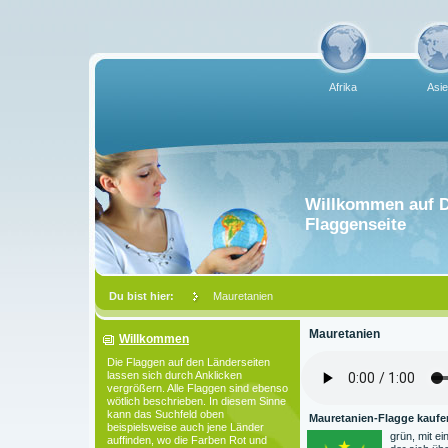
Afrika
Asi
Willkommen auf D
Flaggenseite
Du bist hier:
Mauretanien
Mauretanien
Willkommen
Die Flaggen auf den Länderseiten
lassen sich durch Anklicken
vergrößern. Alle Flaggen sind ebenso
wötlich beschrieben. In diesem Sinne
kann das Suchfeld oben
Mauretanien-Flagge kaufen
beispielsweise auch jene Länder
grün, mit ei
auffinden, wo die Farben Rot und