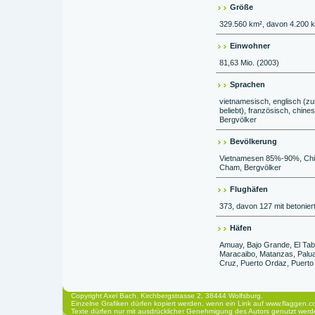
Größe
329.560 km², davon 4.200 
Einwohner
81,63 Mio. (2003)
Sprachen
vietnamesisch, englisch (z
beliebt), französisch, chin
Bergvölker
Bevölkerung
Vietnamesen 85%-90%, Chi
Cham, Bergvölker
Flughäfen
373, davon 127 mit betonier
Häfen
Amuay, Bajo Grande, El Tabl
Maracaibo, Matanzas, Palua,
Cruz, Puerto Ordaz, Puerto
Copyright Axel Bach, Kirchbergstrasse 2, 38444 Wolfsburg.
Einzelne Grafiken dürfen kopiert werden, wenn ein Link auf www.flaggen.co
Texte dürfen nur mit ausdrücklicher Genehmigung des Autors genutzt werd