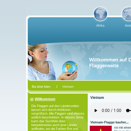
Afrika
Asi
Willkommen auf D
Flaggenseite
Du bist hier:
Vietnam
Vietnam
Willkommen
Die Flaggen auf den Länderseiten
lassen sich durch Anklicken
vergrößern. Alle Flaggen sind ebenso
wötlich beschrieben. In diesem Sinne
kann das Suchfeld oben
Vietnam-Flagge kaufen...
beispielsweise auch jene Länder
rot mit eine
auffinden, wo die Farben Rot und